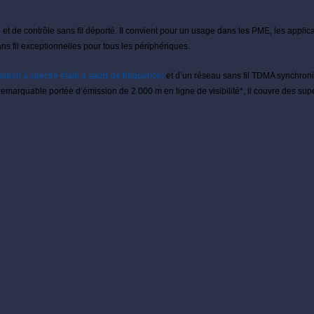
 de contrôle sans fil déporté. Il convient pour un usage dans les PME, les applica
ans fil exceptionnelles pour tous les périphériques.
tion à spectre étalé à sauts de fréquence)
et d’un réseau sans fil TDMA synchronis
emarquable portée d’émission de 2 000 m en ligne de visibilité*, il couvre des supe